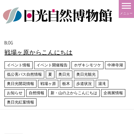
メニュー
戦場ヶ原からこんにちは
イベント情報
イベント開催報告
ホザキシモツケ
中禅寺湖
低公害バス自然情報
夏
奥日光
奥日光観光
奥日光開花情報
戦場ヶ原
栃木
歩道状況
湯滝
お知らせ
自然情報
新・山の上からこんにちは
企画展情報
奥日光紅葉情報