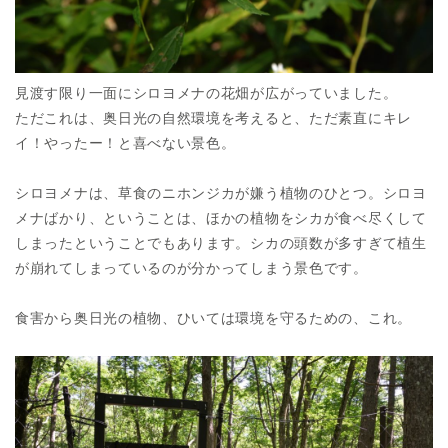
見渡す限り一面にシロヨメナの花畑が広がっていました。
ただこれは、奥日光の自然環境を考えると、ただ素直にキレ
イ！やったー！と喜べない景色。
シロヨメナは、草食のニホンジカが嫌う植物のひとつ。シロヨ
メナばかり、ということは、ほかの植物をシカが食べ尽くして
しまったということでもあります。シカの頭数が多すぎて植生
が崩れてしまっているのが分かってしまう景色です。
食害から奥日光の植物、ひいては環境を守るための、これ。