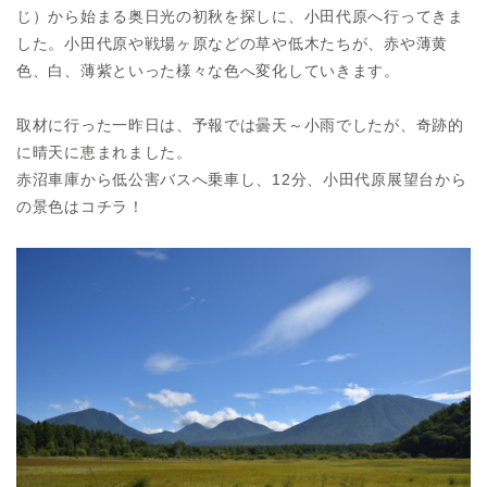
じ）から始まる奥日光の初秋を探しに、小田代原へ行ってきま
した。小田代原や戦場ヶ原などの草や低木たちが、赤や薄黄
色、白、薄紫といった様々な色へ変化していきます。
取材に行った一昨日は、予報では曇天～小雨でしたが、奇跡的
に晴天に恵まれました。
赤沼車庫から低公害バスへ乗車し、12分、小田代原展望台から
の景色はコチラ！