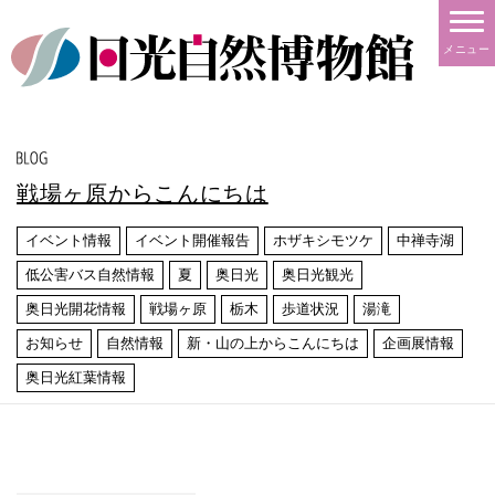
メニュー
戦場ヶ原からこんにちは
イベント情報
イベント開催報告
ホザキシモツケ
中禅寺湖
低公害バス自然情報
夏
奥日光
奥日光観光
奥日光開花情報
戦場ヶ原
栃木
歩道状況
湯滝
お知らせ
自然情報
新・山の上からこんにちは
企画展情報
奥日光紅葉情報