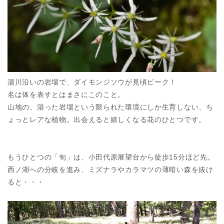
湯川沿いの岩場で、ダイモンジソウが見頃ピーク！
名は体を表すとはまさにこのこと。
山地の、湿った岩場という限られた環境にしか生育しない、ち
ょっとレアな植物。出会えると嬉しくなる花のひとつです。
もうひとつの「旬」は、小田代原展望台から徒歩15分ほど先。
西ノ湖への分岐を進み、ミズナラやカラマツの薄暗い森を抜け
ると・・・