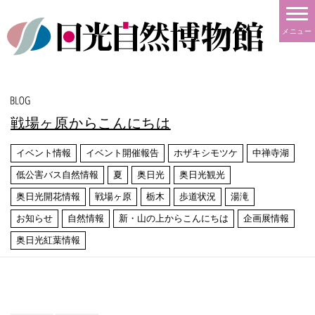
メニュー
戦場ヶ原からこんにちは
イベント情報
イベント開催報告
ホザキシモツケ
中禅寺湖
低公害バス自然情報
夏
奥日光
奥日光観光
奥日光開花情報
戦場ヶ原
栃木
歩道状況
湯滝
お知らせ
自然情報
新・山の上からこんにちは
企画展情報
奥日光紅葉情報