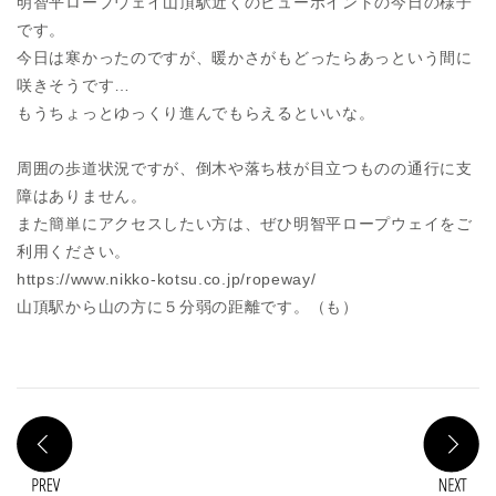
明智平ロープウェイ山頂駅近くのビューポイントの今日の様子
です。
今日は寒かったのですが、暖かさがもどったらあっという間に
咲きそうです…
もうちょっとゆっくり進んでもらえるといいな。
周囲の歩道状況ですが、倒木や落ち枝が目立つものの通行に支
障はありません。
また簡単にアクセスしたい方は、ぜひ明智平ロープウェイをご
利用ください。
https://www.nikko-kotsu.co.jp/ropeway/
山頂駅から山の方に５分弱の距離です。（も）
PREV
N