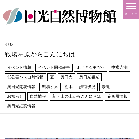
メニュー
戦場ヶ原からこんにちは
イベント情報
イベント開催報告
ホザキシモツケ
中禅寺湖
低公害バス自然情報
夏
奥日光
奥日光観光
奥日光開花情報
戦場ヶ原
栃木
歩道状況
湯滝
お知らせ
自然情報
新・山の上からこんにちは
企画展情報
奥日光紅葉情報