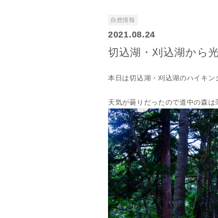
自然情報
2021.08.24
切込湖・刈込湖から
本日は切込湖・刈込湖のハイキン
天気が曇りだったので道中の森は