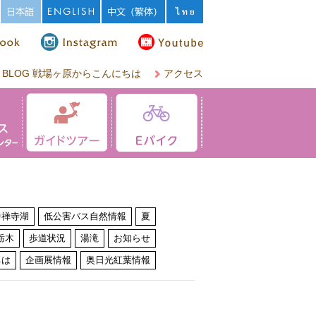
BLOG 戦場ヶ原からこんにちは
アクセス
中禅寺湖
低公害バス自然情報
夏
栃木
歩道状況
湯滝
お知らせ
ちは
企画展情報
奥日光紅葉情報