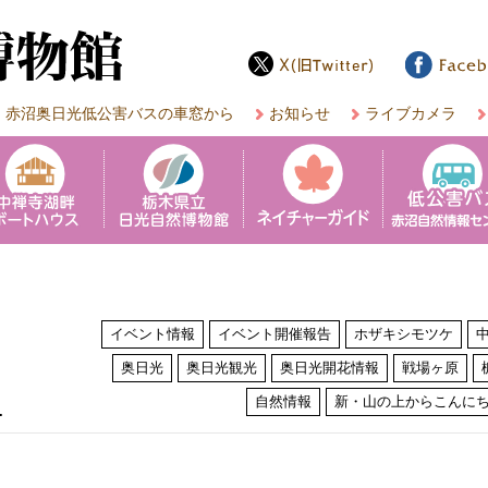
赤沼奥日光低公害バスの車窓から
お知らせ
ライブカメラ
イベント情報
イベント開催報告
ホザキシモツケ
奥日光
奥日光観光
奥日光開花情報
戦場ヶ原
は
自然情報
新・山の上からこんに