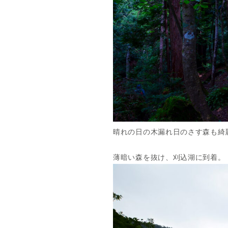
晴れの日の木漏れ日のさす森も綺
薄暗い森を抜け、刈込湖に到着。