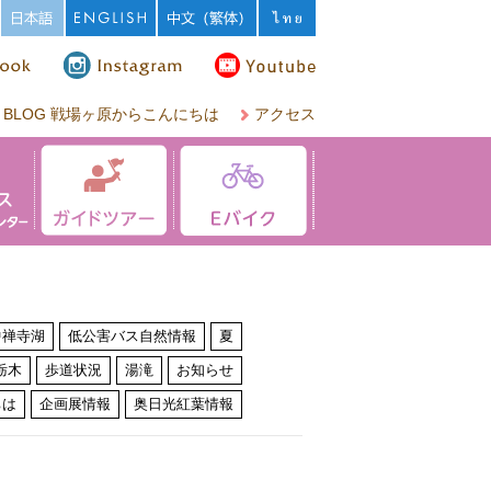
BLOG 戦場ヶ原からこんにちは
アクセス
中禅寺湖
低公害バス自然情報
夏
栃木
歩道状況
湯滝
お知らせ
ちは
企画展情報
奥日光紅葉情報