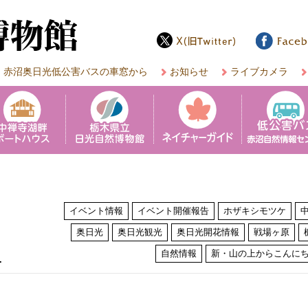
赤沼奥日光低公害バスの車窓から
お知らせ
ライブカメラ
イベント情報
イベント開催報告
ホザキシモツケ
奥日光
奥日光観光
奥日光開花情報
戦場ヶ原
は
自然情報
新・山の上からこんに