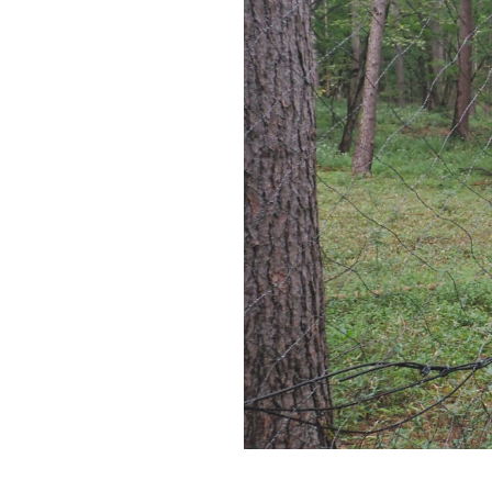
左:柵の外