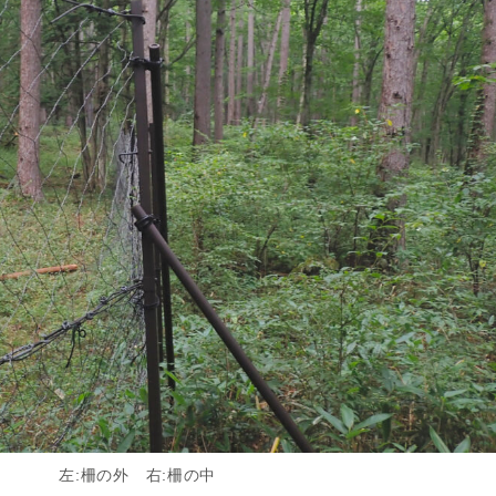
 右:柵の中