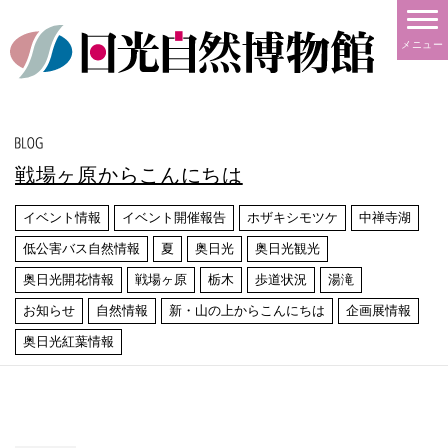
メニュー
戦場ヶ原からこんにちは
イベント情報
イベント開催報告
ホザキシモツケ
中禅寺湖
低公害バス自然情報
夏
奥日光
奥日光観光
奥日光開花情報
戦場ヶ原
栃木
歩道状況
湯滝
お知らせ
自然情報
新・山の上からこんにちは
企画展情報
奥日光紅葉情報