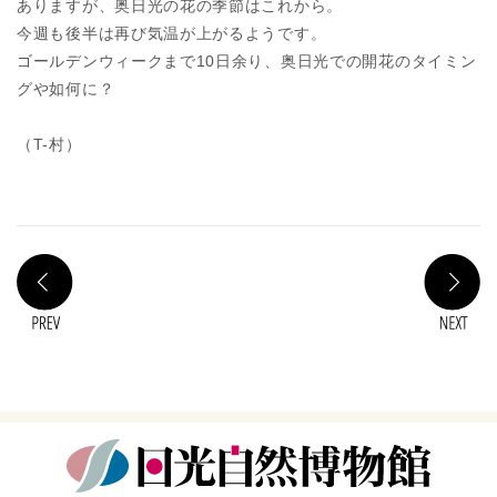
ありますが、奥日光の花の季節はこれから。
今週も後半は再び気温が上がるようです。
ゴールデンウィークまで10日余り、奥日光での開花のタイミン
グや如何に？
（T-村）
PREV
N