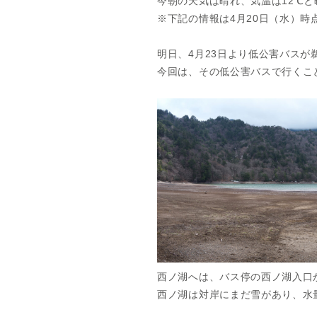
今朝の天気は晴れ、気温は12℃と
※下記の情報は4月20日（水）時
明日、4月23日より低公害バスが
今回は、その低公害バスで行くこ
西ノ湖へは、バス停の西ノ湖入口
西ノ湖は対岸にまだ雪があり、水