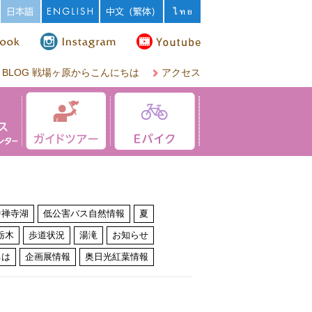
BLOG 戦場ヶ原からこんにちは
アクセス
中禅寺湖
低公害バス自然情報
夏
栃木
歩道状況
湯滝
お知らせ
ちは
企画展情報
奥日光紅葉情報