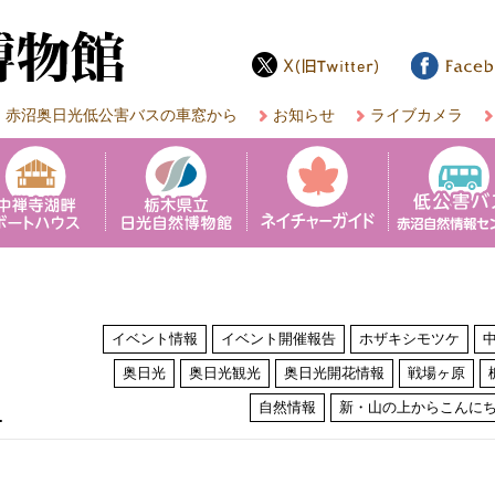
赤沼奥日光低公害バスの車窓から
お知らせ
ライブカメラ
イベント情報
イベント開催報告
ホザキシモツケ
奥日光
奥日光観光
奥日光開花情報
戦場ヶ原
は
自然情報
新・山の上からこんに