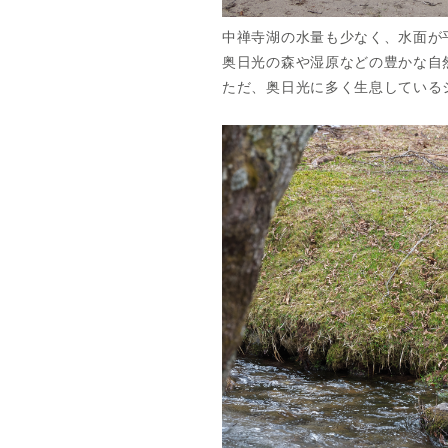
中禅寺湖の水量も少なく、水面が
奥日光の森や湿原などの豊かな自
ただ、奥日光に多く生息している