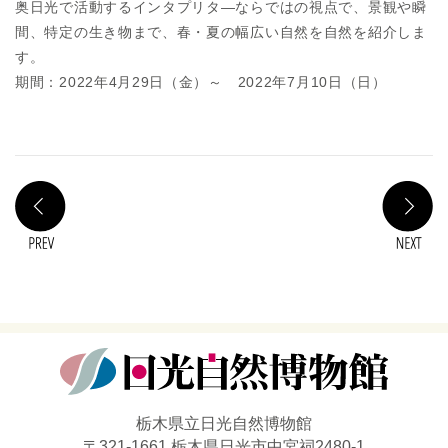
奥日光で活動するインタプリタ―ならではの視点で、景観や瞬
間、特定の生き物まで、春・夏の幅広い自然を自然を紹介しま
す。
期間：2022年4月29日（金）～ 2022年7月10日（日）
PREV
N
栃木県立日光自然博物館
〒321-1661 栃木県日光市中宮祠2480-1