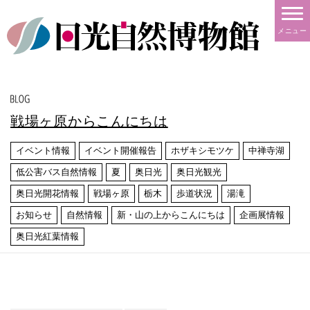
メニュー
戦場ヶ原からこんにちは
イベント情報
イベント開催報告
ホザキシモツケ
中禅寺湖
低公害バス自然情報
夏
奥日光
奥日光観光
奥日光開花情報
戦場ヶ原
栃木
歩道状況
湯滝
お知らせ
自然情報
新・山の上からこんにちは
企画展情報
奥日光紅葉情報