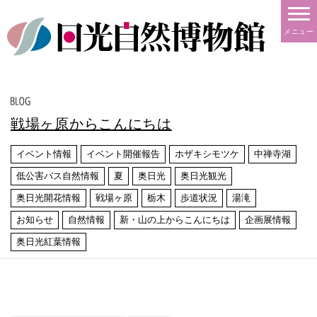
メニュー
戦場ヶ原からこんにちは
イベント情報
イベント開催報告
ホザキシモツケ
中禅寺湖
低公害バス自然情報
夏
奥日光
奥日光観光
奥日光開花情報
戦場ヶ原
栃木
歩道状況
湯滝
お知らせ
自然情報
新・山の上からこんにちは
企画展情報
奥日光紅葉情報