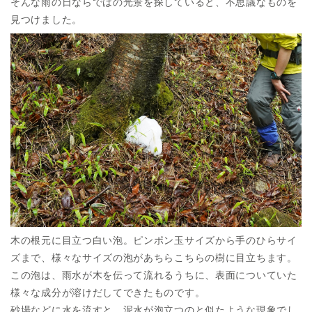
そんな雨の日ならではの光景を探していると、不思議なものを
見つけました。
木の根元に目立つ白い泡。ピンポン玉サイズから手のひらサイ
ズまで、様々なサイズの泡があちらこちらの樹に目立ちます。
この泡は、雨水が木を伝って流れるうちに、表面についていた
様々な成分が溶けだしてできたものです。
砂場などに水を流すと、泥水が泡立つのと似たような現象でし