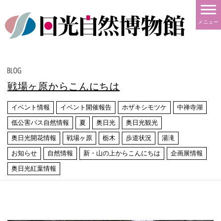
メニュー
戦場ヶ原からこんにちは
イベント情報
イベント開催報告
ホザキシモツケ
中禅寺湖
低公害バス自然情報
夏
奥日光
奥日光観光
奥日光開花情報
戦場ヶ原
栃木
歩道状況
湯滝
お知らせ
自然情報
新・山の上からこんにちは
企画展情報
奥日光紅葉情報