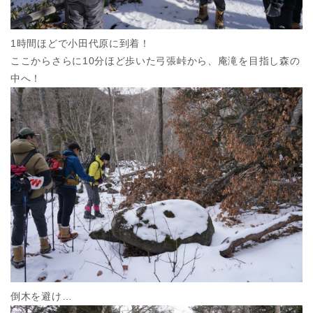
1時間ほどで小田代原に到着！
ここからさらに10分ほど歩いた弓張峠から、庵滝を目指し森の
中へ！
倒木を避け…