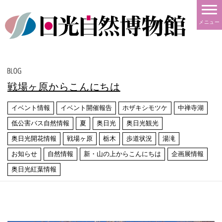
メニュー
戦場ヶ原からこんにちは
イベント情報
イベント開催報告
ホザキシモツケ
中禅寺湖
低公害バス自然情報
夏
奥日光
奥日光観光
奥日光開花情報
戦場ヶ原
栃木
歩道状況
湯滝
お知らせ
自然情報
新・山の上からこんにちは
企画展情報
奥日光紅葉情報