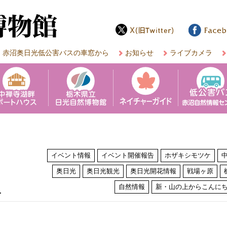
赤沼奥日光低公害バスの車窓から
お知らせ
ライブカメラ
イベント情報
イベント開催報告
ホザキシモツケ
奥日光
奥日光観光
奥日光開花情報
戦場ヶ原
は
自然情報
新・山の上からこんに