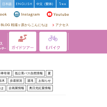
BLOG 戦場ヶ原からこんにちは
アクセス
中禅寺湖
低公害バス自然情報
夏
栃木
歩道状況
湯滝
お知らせ
ちは
企画展情報
奥日光紅葉情報