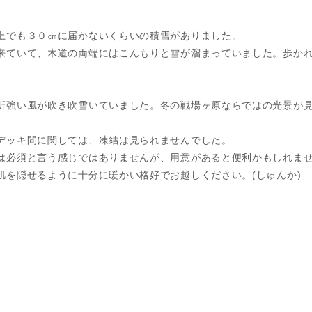
上でも３０㎝に届かないくらいの積雪がありました。
来ていて、木道の両端にはこんもりと雪が溜まっていました。歩か
折強い風が吹き吹雪いていました。冬の戦場ヶ原ならではの光景が
デッキ間に関しては、凍結は見られませんでした。
は必須と言う感じではありませんが、用意があると便利かもしれま
肌を隠せるように十分に暖かい格好でお越しください。(しゅんか)