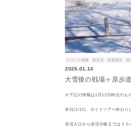
イベント情報
奥日光
歩道状況
自
2026.01.14
大雪後の戦場ヶ原歩
※下記の情報は1月12日時点の
本日(1/12)、ガイドツアー終
赤沼入口から赤沼分岐までは３０