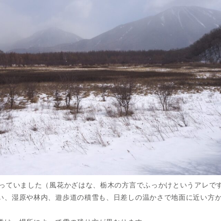
舞っていました（風花かざはな、栃木の方言でふっかけというアレで
い、湿原や林内、遊歩道の積雪も、日差しの温かさで地面に近い方