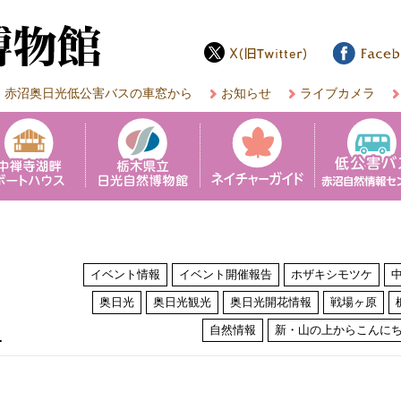
赤沼奥日光低公害バスの車窓から
お知らせ
ライブカメラ
イベント情報
イベント開催報告
ホザキシモツケ
奥日光
奥日光観光
奥日光開花情報
戦場ヶ原
は
自然情報
新・山の上からこんに