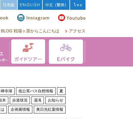
BLOG 戦場ヶ原からこんにちは
アクセス
中禅寺湖
低公害バス自然情報
夏
栃木
歩道状況
湯滝
お知らせ
ちは
企画展情報
奥日光紅葉情報