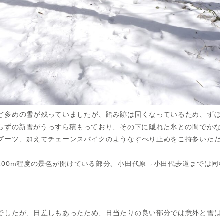
ど多めの雪が残っていましたが、踏み跡は固くなっているため、ず
足らずの新雪がうっすら積もっており、その下に隠れた氷との間でか
ブーツ、加えてチェーンスパイクのようなすべり止めをご持参いた
200m程度の景色が開けている部分、小田代原→小田代歩道までは
でしたが、日差しもあったため、日当たりの良い部分では意外と雪