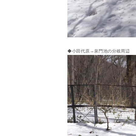
◆小田代原→泉門池の分岐周辺