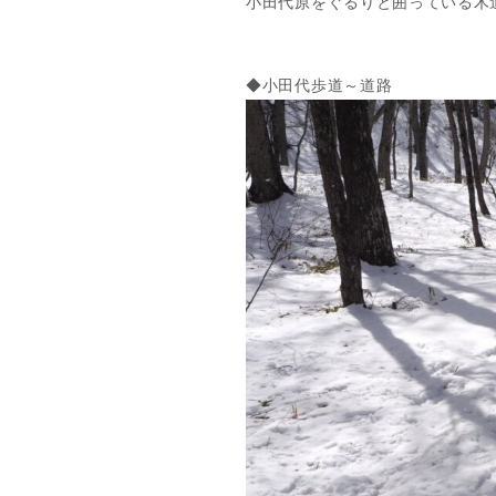
小田代原をぐるりと囲っている木
◆小田代歩道～道路