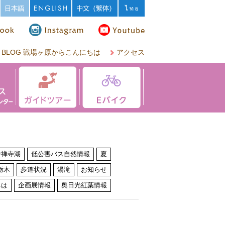
BLOG 戦場ヶ原からこんにちは
アクセス
中禅寺湖
低公害バス自然情報
夏
栃木
歩道状況
湯滝
お知らせ
ちは
企画展情報
奥日光紅葉情報