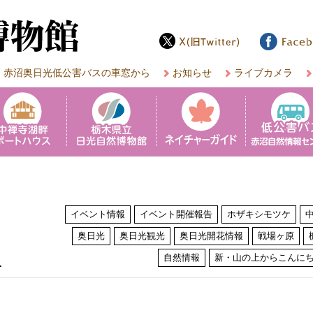
赤沼奥日光低公害バスの車窓から
お知らせ
ライブカメラ
イベント情報
イベント開催報告
ホザキシモツケ
奥日光
奥日光観光
奥日光開花情報
戦場ヶ原
は
自然情報
新・山の上からこんに